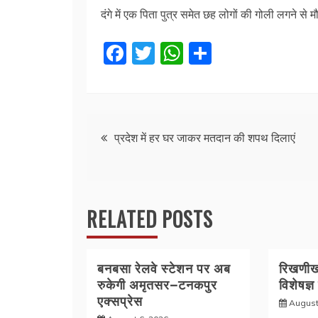
दंगे में एक पिता पुत्र समेत छह लोगों की गोली लगने से म
F
T
W
S
a
w
h
h
c
itt
at
ar
e
er
s
e
Post
b
A
प्रदेश में हर घर जाकर मतदान की शपथ दिलाएं
o
p
navigation
o
p
k
RELATED POSTS
बनबसा रेलवे स्टेशन पर अब
रिखणीखा
रुकेगी अमृतसर–टनकपुर
विशेषज्ञ
एक्सप्रेस
August