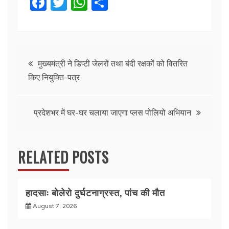
F
T
W
S
a
w
h
h
c
itt
at
ar
e
er
s
e
Post
b
A
मुख्यमंत्री ने डिप्टी जेलरों तथा बंदी रक्षकों को वितरित
किए नियुक्ति-पत्र
o
p
navigation
o
p
k
प्रदेशभर में घर-घर चलाया जाएगा प्लस पोलियो अभियान
RELATED POSTS
हादसाः बोलेरो दुर्घटनाग्रस्त, पांच की मौत
August 7, 2026