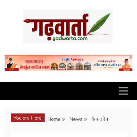
Skip
to
content
GADWARTA.COM
You are Here
Home
News
कैच द रेन