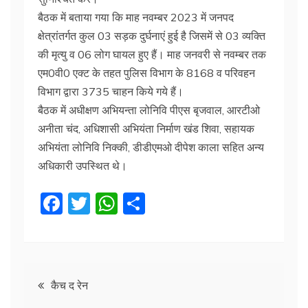
बैठक में बताया गया कि माह नवम्बर 2023 में जनपद
क्षेत्रांतर्गत कुल 03 सड़क दुर्घनाएं हुई है जिसमें से 03 व्यक्ति
की मृत्यु व 06 लोग घायल हुए हैं। माह जनवरी से नवम्बर तक
एम0वी0 एक्ट के तहत पुलिस विभाग के 8168 व परिवहन
विभाग द्वारा 3735 चाहन किये गये हैं।
बैठक में अधीक्षण अभियन्ता लोनिवि पीएस बृजवाल, आरटीओ
अनीता चंद, अधिशासी अभियंता निर्माण खंड शिवा, सहायक
अभियंता लोनिवि निक्की, डीडीएमओ दीपेश काला सहित अन्य
अधिकारी उपस्थित थे।
F
T
W
S
a
w
h
h
c
itt
at
ar
e
er
s
e
Post
b
A
कैच द रेन