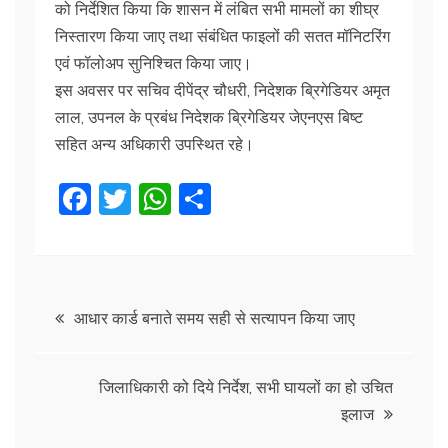
को निर्देशित किया कि शासन में लंबित सभी मामलों का शीघ्र
निस्तारण किया जाए तथा संबंधित फाइलों की सतत मॉनिटरिंग
एवं फॉलोअप सुनिश्चित किया जाए।
इस अवसर पर सचिव दीपेंद्र चौधरी, निदेशक ब्रिगेडियर अमृत
लाल, उपनल के प्रबंध निदेशक ब्रिगेडियर जेएनएस बिष्ट
सहित अन्य अधिकारी उपस्थित रहे।
F
T
W
S
a
w
h
h
c
itt
at
ar
e
er
s
e
Post
b
A
आधार कार्ड बनाते समय सही से सत्यापन किया जाए
o
p
navigation
o
p
जिलाधिकारी को दिये निर्देश, सभी घायलों का हो उचित
k
इलाज