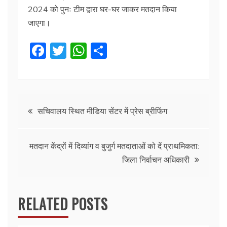
2024 को पुनः टीम द्वारा घर-घर जाकर मतदान किया
जाएगा।
F
T
W
S
a
w
h
h
c
itt
at
ar
e
er
s
e
Post
b
A
सचिवालय स्थित मीडिया सेंटर में प्रेस ब्रीफिंग
o
p
navigation
o
p
मतदान केंद्रों में दिव्यांग व बुजुर्ग मतदाताओं को दें प्राथमिकता:
k
जिला निर्वाचन अधिकारी
RELATED POSTS