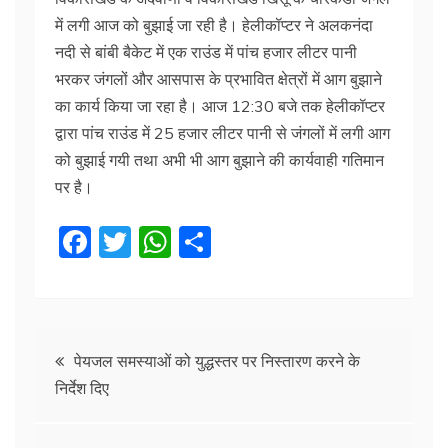
में लगी आज को बुझाई जा रही है। हेलीकॉप्टर ने अलकनंदा
नदी से बांबी बैकेट में एक राउंड में पांच हजार लीटर पानी
भरकर जंगलों और आसपास के प्रभावित क्षेत्रों में आग बुझाने
का कार्य किया जा रहा है। आज 12:30 बजे तक हेलीकॉप्टर
द्वारा पांच राउंड में 25 हजार लीटर पानी से जंगलों में लगी आग
को बुझाई गयी तथा अभी भी आग बुझाने की कार्यवाही गतिमान
पर है।
F
T
W
S
a
w
h
h
c
itt
at
ar
e
er
s
e
Post
b
A
पेयजल समस्याओं को युद्धस्तर पर निस्तारण करने के
निर्देश दिए
o
p
navigation
o
p